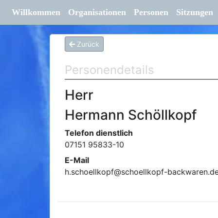
Willkommen
Organisationen
Personen
Sitzungen
Zurück
Personendetails
Herr
Hermann Schöllkopf
Telefon dienstlich
07151 95833-10
E-Mail
h.schoellkopf
@
schoellkopf-backwaren.d